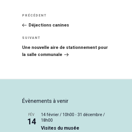
Navigation
Article
PRÉCÉDENT
de
précédent
Déjections canines
l’article
Article
SUIVANT
suivant
Une nouvelle aire de stationnement pour
la salle communale
Évènements à venir
14 février / 10h00
-
31 décembre /
FÉV
14
18h00
Visites du musée