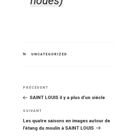
noués)
CATÉGORIES
UNCATEGORIZED
Navigation
Article
PRÉCÉDENT
de
précédent
SAINT LOUIS il y a plus d’un siécle
l’article
Article
SUIVANT
suivant
Les quatre saisons en images autour de
l’étang du moulin à SAINT LOUIS