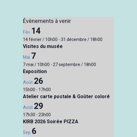
a
t
Évènements à venir
i
14
o
Fév
n
14 février / 10h00
-
31 décembre / 18h00
É
Visites du musée
v
7
Mai
è
7 mai / 10h00
-
27 septembre / 18h00
n
Exposition
e
26
Août
m
15h00
-
17h00
e
Atelier carte postale & Goûter coloré
n
29
t
Août
17h30
-
23h00
KIRB 2026 Soirée PIZZA
6
Sep