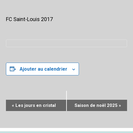
FC Saint-Louis 2017
Ajouter au calendrier
N
«
Les jours en cristal
Saison de noël 2025
»
a
v
i
g