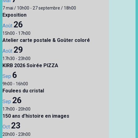
Mai
7 mai / 10h00
-
27 septembre / 18h00
Exposition
26
Août
15h00
-
17h00
Atelier carte postale & Goûter coloré
29
Août
17h30
-
23h00
KIRB 2026 Soirée PIZZA
6
Sep
9h00
-
16h00
Foulees du cristal
26
Sep
17h00
-
20h00
150 ans d’histoire en images
23
Oct
20h00
-
23h00