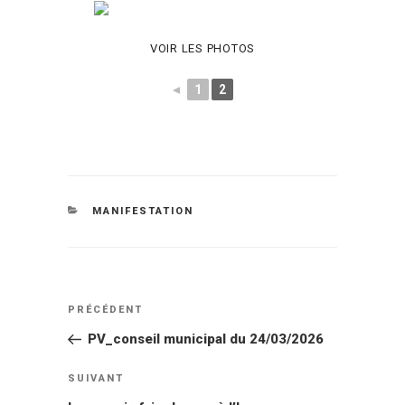
VOIR LES PHOTOS
◄
1
2
CATÉGORIES
MANIFESTATION
Navigation
Article
PRÉCÉDENT
de
précédent
PV_conseil municipal du 24/03/2026
l’article
Article
SUIVANT
suivant