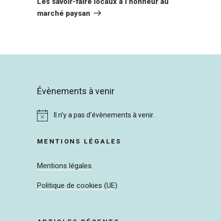
Les savoir-faire locaux à l’honneur au
marché paysan
Évènements à venir
Il n’y a pas d’évènements à venir.
N
o
t
MENTIONS LÉGALES
i
c
Mentions légales
e
Politique de cookies (UE)