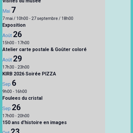
Visites du musée
7
Mai
7 mai / 10h00
-
27 septembre / 18h00
Exposition
26
Août
15h00
-
17h00
Atelier carte postale & Goûter coloré
29
Août
17h30
-
23h00
KIRB 2026 Soirée PIZZA
6
Sep
9h00
-
16h00
Foulees du cristal
26
Sep
17h00
-
20h00
150 ans d’histoire en images
23
Oct