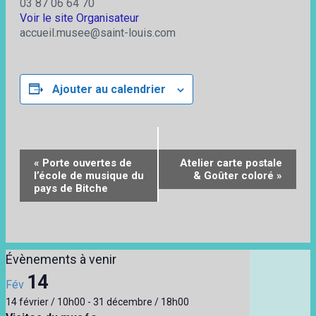
03 87 06 64 70
Voir le site Organisateur
accueil.musee@saint-louis.com
Ajouter au calendrier
Navigation
«
Porte ouvertes de
Atelier carte postale
Évènement
l’école de musique du
& Goûter coloré
»
pays de Bitche
Évènements à venir
14
Fév
14 février / 10h00
-
31 décembre / 18h00