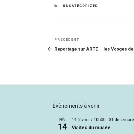
CATÉGORIES
UNCATEGORIZED
Navigation
Article
PRÉCÉDENT
de
précédent
Reportage sur ARTE – les Vosges de v
l’article
Évènements à venir
14 février / 10h00
-
31 décembre
FÉV
14
Visites du musée