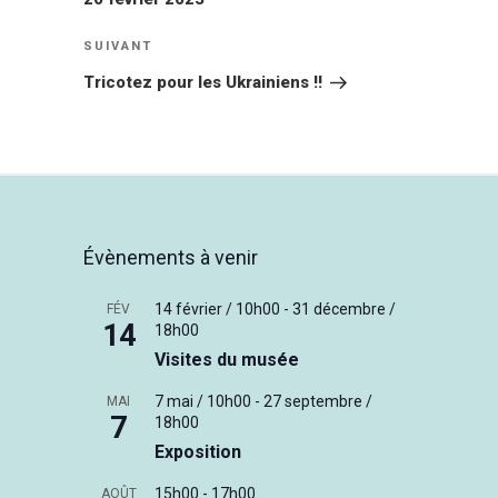
Article
SUIVANT
suivant
Tricotez pour les Ukrainiens !!
Évènements à venir
14 février / 10h00
-
31 décembre /
FÉV
14
18h00
Visites du musée
7 mai / 10h00
-
27 septembre /
MAI
7
18h00
Exposition
15h00
-
17h00
AOÛT