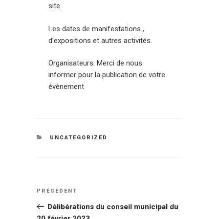
site.
Les dates de manifestations ,
d’expositions et autres activités.
Organisateurs: Merci de nous
informer pour la publication de votre
évènement
CATÉGORIES
UNCATEGORIZED
Navigation
Article
PRÉCÉDENT
de
précédent
Délibérations du conseil municipal du
l’article
20 février 2023