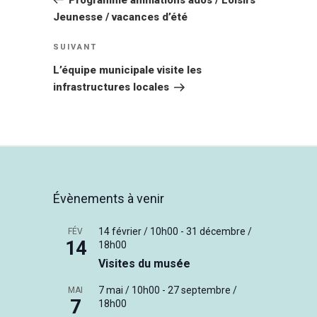
l’article
Jeunesse / vacances d’été
Article
SUIVANT
suivant
L’équipe municipale visite les
infrastructures locales
Évènements à venir
14 février / 10h00
-
31 décembre /
FÉV
14
18h00
Visites du musée
7 mai / 10h00
-
27 septembre /
MAI
7
18h00